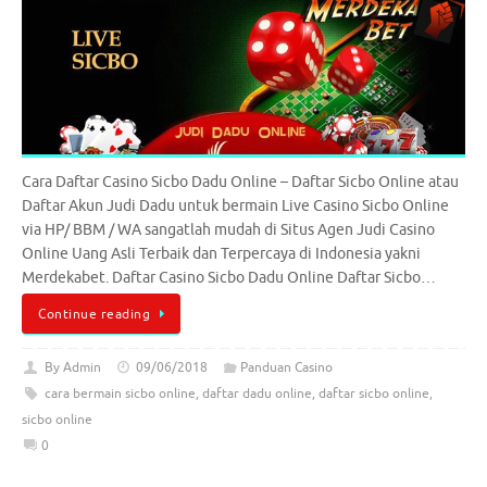
Cara Daftar Casino Sicbo Dadu Online – Daftar Sicbo Online atau
Daftar Akun Judi Dadu untuk bermain Live Casino Sicbo Online
via HP/ BBM / WA sangatlah mudah di Situs Agen Judi Casino
Online Uang Asli Terbaik dan Terpercaya di Indonesia yakni
Merdekabet. Daftar Casino Sicbo Dadu Online Daftar Sicbo…
Continue reading
By Admin
09/06/2018
Panduan Casino
cara bermain sicbo online
,
daftar dadu online
,
daftar sicbo online
,
sicbo online
0