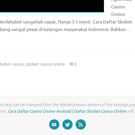
Casino
Online
Merdekabet sangatlah cepat, Hanya 3-5 menit. Cara Daftar Sbobet
mbang sangat pesat di kalangan masyarakat Indonesia. Bahkan…
bobet casino
,
sbobet casino online
0
is text can be changed from the Miscellaneous section of the settings pa
amet,
Cara Daftar Casino Online Android | Daftar Sbobet Casino Online
elit