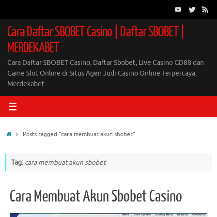
Skip
to
content
Cara Daftar SBOBET Casino | Daftar SBOBET |
MERDEKABET
Cara Daftar SBOBET Casino, Daftar Sbobet, Live Casino GD88 dan
Game Slot Online di Situs Agen Judi Casino Online Terpercaya,
Merdekabet.
Home
Posts tagged "cara membuat akun sbobet"
Tag:
cara membuat akun sbobet
Cara Membuat Akun Sbobet Casino