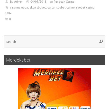
By Admin
04/07/2018
Panduan Casino
cara membuat akun sbobet
,
daftar sbobet casino
,
sbobet casino
338a
0
Se
Searc
for
Merdekabet