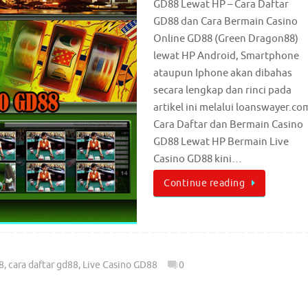
GD88 Lewat HP – Cara Daftar
GD88 dan Cara Bermain Casino
Online GD88 (Green Dragon88)
lewat HP Android, Smartphone
ataupun Iphone akan dibahas
secara lengkap dan rinci pada
artikel ini melalui loanswayer.co
Cara Daftar dan Bermain Casino
GD88 Lewat HP Bermain Live
Casino GD88 kini…
Continue reading
8
,
cara daftar gd88
,
Live Casino GD88
0