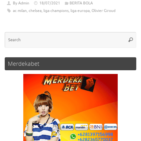
By Admin
18/07/2021
BERITA BOLA
ac milan
,
chelsea
,
liga champions
,
liga europa
,
Olivier Giroud
Se
Searc
for
Merdekabet