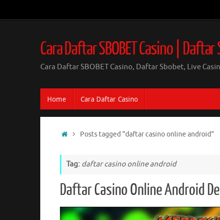
Skip
to
content
Cara Daftar SBOBET Casino | Dafta
Cara Daftar SBOBET Casino, Daftar Sbobet, Live Casi
Skip
Home
Cara Daftar Casino
to
content
Home
Posts tagged "daftar casino online android"
Tag:
daftar casino online android
Daftar Casino Online Android D